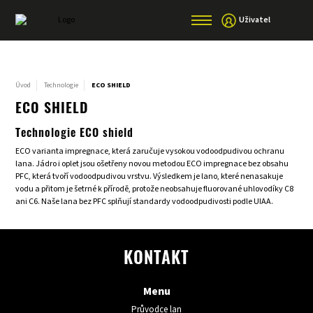
Uživatel
Úvod
Technologie
ECO SHIELD
ECO SHIELD
Technologie ECO shield
ECO varianta impregnace, která zaručuje vysokou vodoodpudivou ochranu
lana. Jádro i oplet jsou ošetřeny novou metodou ECO impregnace bez obsahu
PFC, která tvoří vodoodpudivou vrstvu. Výsledkem je lano, které nenasakuje
vodu a přitom je šetrné k přírodě, protože neobsahuje fluorované uhlovodíky C8
ani C6. Naše lana bez PFC splňují standardy vodoodpudivosti podle UIAA.
KONTAKT
Menu
Průvodce lan