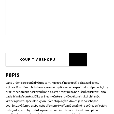
KOUPIT V ESHOPU
POPIS
Lano určeno pro použití všude tam, kde hrozí nebezpečí poškození opletu
a jádra. Použitím tohoto lana výrazně zvýšíte svou bezpečnost v případech, kdy
hrozí mechanické poškození lana o ostré hrany nebo narušení celistvosti lana
padajícími předměty. Díky své jedinečně sendvičové konstrukci pletených
vrstev a použití speciálně vyvinutých staplových vláken je lano schopno
podržet zavěšenou osobu nebo břemeno i v případě značného poškození opletu
nebo jádra, aniž by došlo k úplnému přetržení lana a následnému pádu