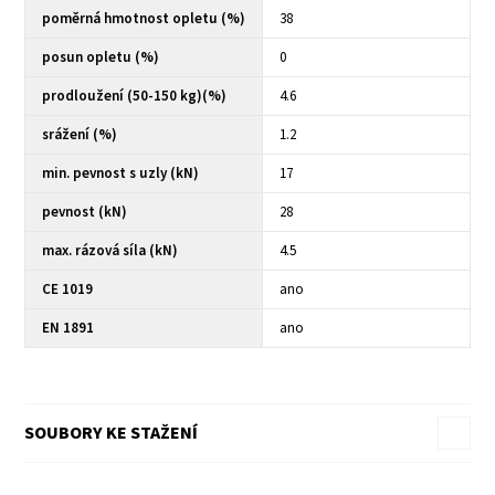
poměrná hmotnost opletu (%)
38
posun opletu (%)
0
prodloužení (50-150 kg)(%)
4.6
srážení (%)
1.2
min. pevnost s uzly (kN)
17
pevnost (kN)
28
max. rázová síla (kN)
4.5
CE 1019
ano
EN 1891
ano
SOUBORY KE STAŽENÍ