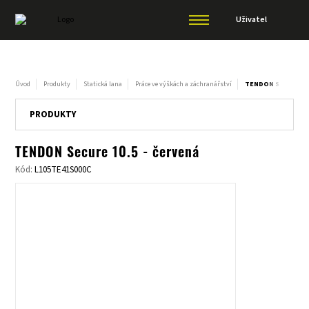
Uživatel
Úvod
Produkty
Statická lana
Práce ve výškách a záchranářství
TENDON SECURE 10
PRODUKTY
TENDON Secure 10.5 - červená
Kód:
L105TE41S000C