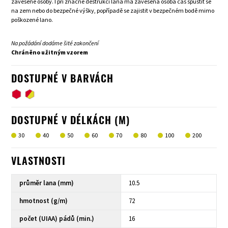
zavěšené osoby. I při značné destrukci lana má zavěšená osoba čas spustit se
na zem nebo do bezpečné výšky, popřípadě se zajistit v bezpečném bodě mimo
poškozené lano.
Na požádání dodáme šité zakončení
Chráněno užitným vzorem
DOSTUPNÉ V BARVÁCH
DOSTUPNÉ V DÉLKÁCH (M)
30
40
50
60
70
80
100
200
VLASTNOSTI
průměr lana (mm)
10.5
hmotnost (g/m)
72
počet (UIAA) pádů (min.)
16