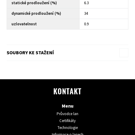
statické prodloužení (%)
6.3
dynamické prodloužení (%)
34
uzlovatelnost
0.9
SOUBORY KE STAŽENÍ
KONTAKT
Menu
Průvodce lan
Certifikáty
Technologie
Informace o lanech