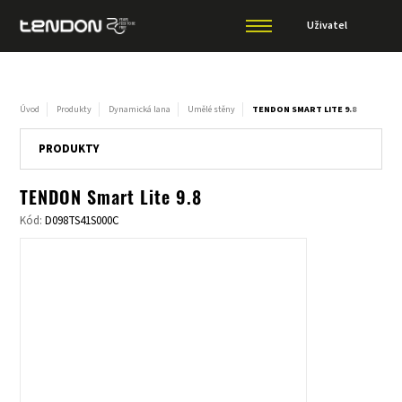
Uživatel
Úvod
Produkty
Dynamická lana
Umělé stěny
TENDON SMART LITE 9.8
PRODUKTY
TENDON Smart Lite 9.8
Kód:
D098TS41S000C