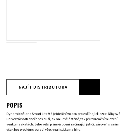
NAJÍT DISTRIBUTORA
POPIS
Dynamické lano Smart Lite 9.8 je ideální volbou pro začínající lezce. Díky své
univerzálnosti dobře poslouží jak na umělé stěně, tak při rekreačním lezení
venku na skalách. Jeho větší průměr ocení začínající jističi, zároveň si s ním
však bez problému poradí všechna jistítka na trhu.