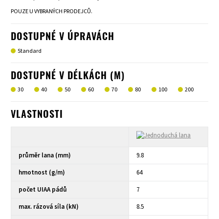
POUZE U VYBRANÝCH PRODEJCŮ.
DOSTUPNÉ V ÚPRAVÁCH
Standard
DOSTUPNÉ V DÉLKÁCH (M)
30
40
50
60
70
80
100
200
VLASTNOSTI
průměr lana (mm)
9.8
hmotnost (g/m)
64
počet UIAA pádů
7
max. rázová síla (kN)
8.5