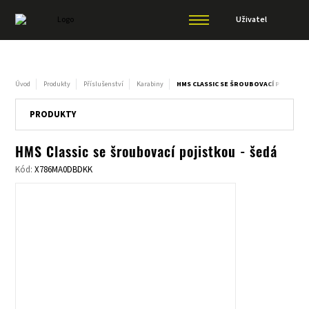
Uživatel
Úvod
Produkty
Příslušenství
Karabiny
HMS CLASSIC SE ŠROUBOVACÍ POJISTKO
PRODUKTY
HMS Classic se šroubovací pojistkou - šedá
Kód:
X786MA0DBDKK