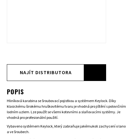
NAJÍT DISTRIBUTORA
POPIS
Hliníková karabina se šroubovací pojistkou a systémem Keylock. Díky
klasickému širokému hruškovitému tvaru je vhodná pro jištění s polovičním
lodním uzlem. Lze použít se všemi kotevními a slaňovacími systémy. Je
vhodná pro profesionální použití.
Vybaveno systémem Keylock, který zabraňuje jakémukoli zachycení o lano
a ve šroubech.