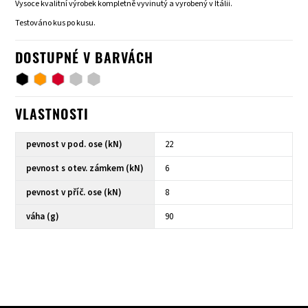
Vysoce kvalitní výrobek kompletně vyvinutý a vyrobený v Itálii.
Testováno kus po kusu.
DOSTUPNÉ V BARVÁCH
VLASTNOSTI
pevnost v pod. ose (kN)
22
pevnost s otev. zámkem (kN)
6
pevnost v příč. ose (kN)
8
váha (g)
90