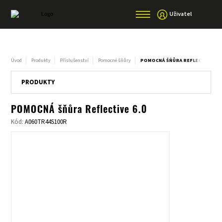
Uživatel
Úvod
Produkty
Příslušenství
Pomocné šňůry
POMOCNÁ ŠŇŮRA REFLECTIVE 6.0
PRODUKTY
POMOCNÁ šňůra Reflective 6.0
Kód:
A060TR44S100R