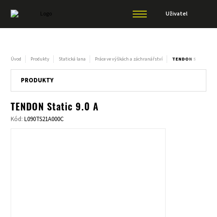
Uživatel
Úvod
Produkty
Statická lana
Práce ve výškách a záchranářství
TENDON STATIC 9.0
PRODUKTY
TENDON Static 9.0 A
Kód:
L090TS21A000C