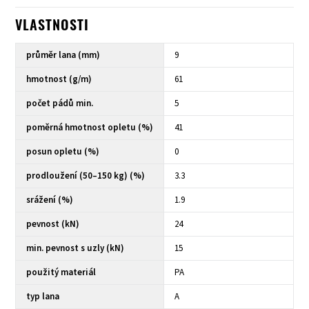
VLASTNOSTI
průměr lana (mm)
9
hmotnost (g/m)
61
počet pádů min.
5
poměrná hmotnost opletu (%)
41
posun opletu (%)
0
prodloužení (50–150 kg) (%)
3.3
srážení (%)
1.9
pevnost (kN)
24
min. pevnost s uzly (kN)
15
použitý materiál
PA
typ lana
A