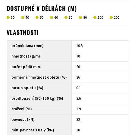
DOSTUPNÉ V DÉLKÁCH (M)
30
40
50
60
70
80
100
200
VLASTNOSTI
průměr lana (mm)
10.5
hmotnost (g/m)
70
počet pádů min.
20
poměrná hmotnost opletu (%)
36
posun opletu (%)
0.1
prodloužení (50–150 kg) (%)
3.6
srážení (%)
1.9
pevnost (kN)
32
min. pevnost s uzly (kN)
18