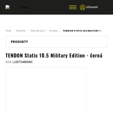
Uživatel
Úvod
Produkty
Statická lana
Armáda
TENDON STATIC 10.5 MILITARY EDITION -
PRODUKTY
TENDON Static 10.5 Military Edition - černá
Kód:
L105TS44S000C