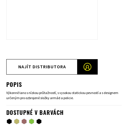
NAJÍT DISTRIBUTORA
POPIS
Výkonné lano s nízkou průtažností, s vysokou statickou pevností a s designem
určeným pro ozbrojené složky armád a policie.
DOSTUPNÉ V BARVÁCH