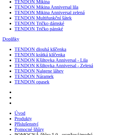
TENDON Mikina
TENDON Mikina Anniversal lila
TENDON Mikina Anniversal zelená
TENDON Multifunkční šátek
TENDON Tričko dámské
TENDON Tričko pánské
Doplňky
TENDON dlouhá klíčenka
TENDON krátká klíčenka
TENDON Kšiltovka Anniversal - Lila
TENDON Kšiltovka Anniversal - Zelená
TENDON Nalgene láhev
TENDON Náramek
TENDON opasek
Úvod
Produkty
Příslušenství
Pomocné šňůry
POMOCNÁ šňůra 5.0 - oranžová/modrá