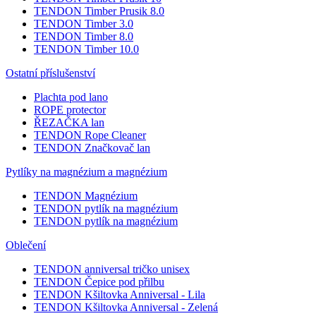
TENDON Timber Prusik 8.0
TENDON Timber 3.0
TENDON Timber 8.0
TENDON Timber 10.0
Ostatní příslušenství
Plachta pod lano
ROPE protector
ŘEZAČKA lan
TENDON Rope Cleaner
TENDON Značkovač lan
Pytlíky na magnézium a magnézium
TENDON Magnézium
TENDON pytlík na magnézium
TENDON pytlík na magnézium
Oblečení
TENDON anniversal tričko unisex
TENDON Čepice pod přilbu
TENDON Kšiltovka Anniversal - Lila
TENDON Kšiltovka Anniversal - Zelená