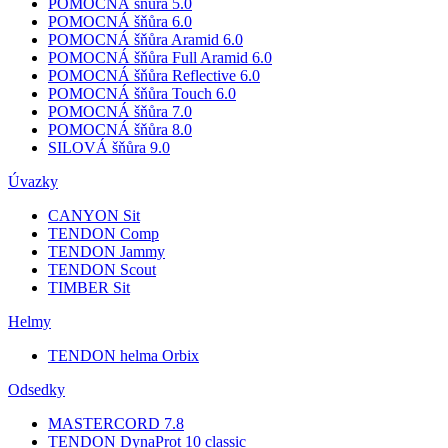
POMOCNÁ šňůra 5.0
POMOCNÁ šňůra 6.0
POMOCNÁ šňůra Aramid 6.0
POMOCNÁ šňůra Full Aramid 6.0
POMOCNÁ šňůra Reflective 6.0
POMOCNÁ šňůra Touch 6.0
POMOCNÁ šňůra 7.0
POMOCNÁ šňůra 8.0
SILOVÁ šňůra 9.0
Úvazky
CANYON Sit
TENDON Comp
TENDON Jammy
TENDON Scout
TIMBER Sit
Helmy
TENDON helma Orbix
Odsedky
MASTERCORD 7.8
TENDON DynaProt 10 classic