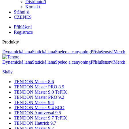
Distributoři
Kontakt
Stáhni si
CZ
EN
ES
Přihlášení
Registrace
Produkty
Dynamická lana
Statická lana
Speleo a canyoning
Příslušenství
Merch
Dynamická lana
Statická lana
Speleo a canyoning
Příslušenství
Merch
Skály
TENDON Master 8.6
TENDON Master PRO 8.9
TENDON Master 9.0 TeFIX
TENDON Master PRO 9.2
TENDON Master 9.4
TENDON Master 9.4 ECO
TENDON Anniversal 9.5
TENDON Master 9.7 TeFIX
TENDON Hattrick 9.7
TENDON Master 9.7