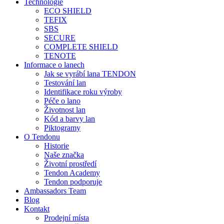
Technologie
ECO SHIELD
TEFIX
SBS
SECURE
COMPLETE SHIELD
TENOTE
Informace o lanech
Jak se vyrábí lana TENDON
Testování lan
Identifikace roku výroby
Péče o lano
Životnost lan
Kód a barvy lan
Piktogramy
O Tendonu
Historie
Naše značka
Životní prostředí
Tendon Academy
Tendon podporuje
Ambassadors Team
Blog
Kontakt
Prodejní místa