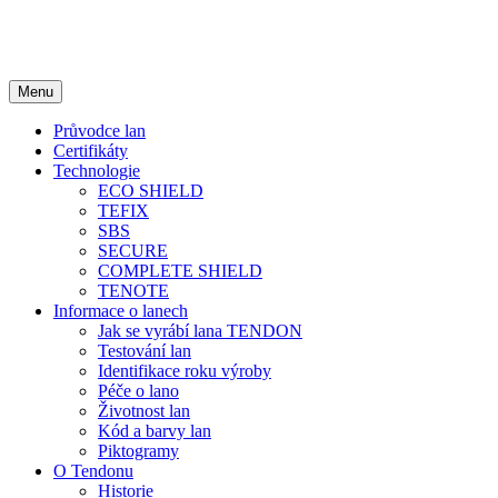
Menu
Průvodce lan
Certifikáty
Technologie
ECO SHIELD
TEFIX
SBS
SECURE
COMPLETE SHIELD
TENOTE
Informace o lanech
Jak se vyrábí lana TENDON
Testování lan
Identifikace roku výroby
Péče o lano
Životnost lan
Kód a barvy lan
Piktogramy
O Tendonu
Historie