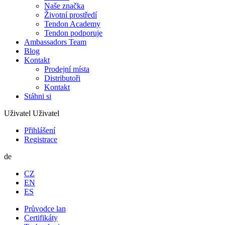
Naše značka
Životní prostředí
Tendon Academy
Tendon podporuje
Ambassadors Team
Blog
Kontakt
Prodejní místa
Distributoři
Kontakt
Stáhni si
Uživatel
Uživatel
Přihlášení
Registrace
de
CZ
EN
ES
Průvodce lan
Certifikáty