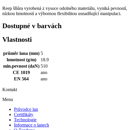
Reep šňůra vyrobená z vysoce odolného materiálu, vyniká pevností,
nízkou hmotností a výbornou flexibilitou usnadňující manipulaci.
Dostupné v barvách
Vlastnosti
průměr lana (mm)
5
hmotnost (g/m)
18.9
min.pevnost (daN)
510
CE 1019
ano
EN 564
ano
Kontakt
Menu
Průvodce lan
Certifikáty
Technologie
Informace o lanech