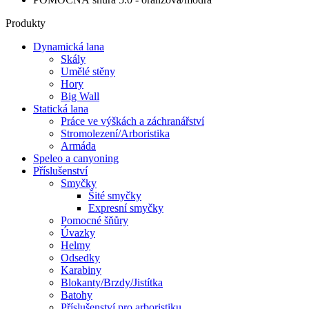
Produkty
Dynamická lana
Skály
Umělé stěny
Hory
Big Wall
Statická lana
Práce ve výškách a záchranářství
Stromolezení/Arboristika
Armáda
Speleo a canyoning
Příslušenství
Smyčky
Šité smyčky
Expresní smyčky
Pomocné šňůry
Úvazky
Helmy
Odsedky
Karabiny
Blokanty/Brzdy/Jistítka
Batohy
Příslušenství pro arboristiku