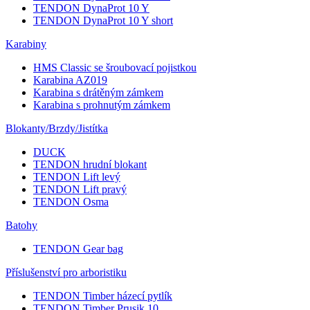
TENDON DynaProt 10 Y
TENDON DynaProt 10 Y short
Karabiny
HMS Classic se šroubovací pojistkou
Karabina AZ019
Karabina s drátěným zámkem
Karabina s prohnutým zámkem
Blokanty/Brzdy/Jistítka
DUCK
TENDON hrudní blokant
TENDON Lift levý
TENDON Lift pravý
TENDON Osma
Batohy
TENDON Gear bag
Příslušenství pro arboristiku
TENDON Timber házecí pytlík
TENDON Timber Prusik 10