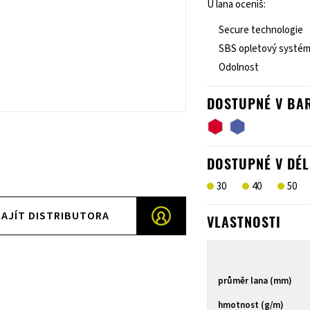
U lana oceníš:
Secure technologie
SBS opletový systé
Odolnost
DOSTUPNÉ V BA
DOSTUPNÉ V DÉL
30
40
50
AJÍT DISTRIBUTORA
VLASTNOSTI
průměr lana (mm)
hmotnost (g/m)