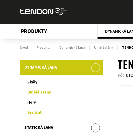
PRODUKTY
DYNAMICKÁ LA
Úvod
Produkty
Dynamická lana
Umělé stěny
TENDO
TEN
DYNAMICKÁ LANA
Kód:
D10
Skály
Umělé stěny
Hory
Big Wall
STATICKÁ LANA