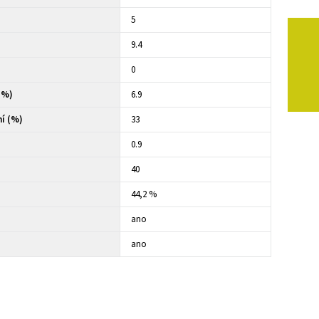
5
9.4
0
(%)
6.9
í (%)
33
0.9
40
44,2 %
ano
ano