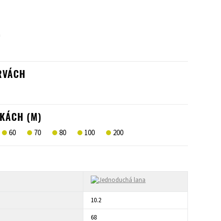
m
RVÁCH
KÁCH (M)
60
70
80
100
200
10.2
68