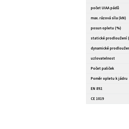
počet UIAA pádů
max. rázová síla (kN)
posun opletu (%)
statické prodloužení 
dynamické prodloužen
uzlovatelnost
Počet paliček
Poměr opletu k jádru
EN 892
CE 1019