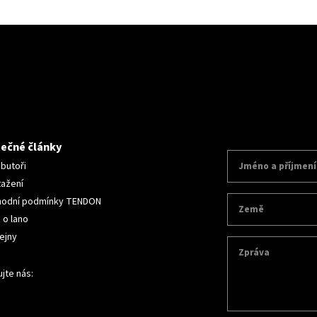
tečné články
ibutoři
tažení
odní podmínky TENDON
 o lano
ejny
jte nás: