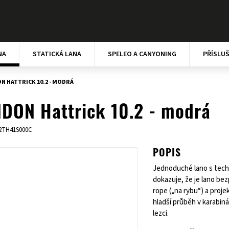
NA
STATICKÁ LANA
SPELEO A CANYONING
PŘÍSLU
N HATTRICK 10.2 - MODRÁ
DON Hattrick 10.2 - modrá
2TH41S000C
POPIS
Jednoduché lano s techn
dokazuje, že je lano be
rope („na rybu“) a proje
hladší průběh v karabiná
lezci.