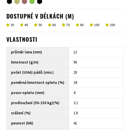
DOSTUPNÉ V DÉLKÁCH (M)
30
40
50
60
70
80
100
200
VLASTNOSTI
průměr lana (mm)
12
hmotnost (g/m)
90
počet (UIAA) pádů (min.)
20
poměrná hmotnost opletu (%)
34
posuv opletu (mm)
4
prodloužení (50-150 kg)(%)
3.2
srážení (%)
1.8
pevnost (kN)
41