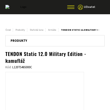
Uživatel
Úvod
Produkty
Statická lana
Armáda
TENDON STATIC 12.0 MILITARY EDITION -
PRODUKTY
TENDON Static 12.0 Military Edition -
kamufláž
Kód:
L120TS46S000C