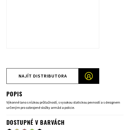
NAJÍT DISTRIBUTORA
POPIS
Výkonné lano s nízkou průtažností, s vysokou statickou pevností a s designem
určeným pro ozbrojené složky armád a policie.
DOSTUPNÉ V BARVÁCH