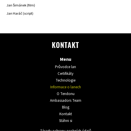
Jan Šimánek (film)
Jan Haráč (script)
KONTAKT
Menu
Průvodce lan
Certifikáty
Technologie
Informace o lanech
O Tendonu
Ambassadors Team
Blog
Kontakt
Stáhni si