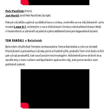
Petr Pavlíček
(Film)
Jan Haráč
and Petr Pavlíček (Script)
Pokud vás blíže zajímá vyráběné lano z videa, mrkněte se na něj detailně - je to
model
Lowe 9.7
, se kterým v roce 2016 Adam Ondra volně přelezl Dawn Wall
v Yosemitech a zároveň se jedná o jeho oblíbené lano pro bigwallové lezení.
TOM RANDALL v Bolaticích
Bylo nám ctí přivítat Tendon ambasadora Toma Randalla u nás ve výrobě.
Procházení a prezentaci výroby jsme si hodně užili, protože Tom má dost co říct
jak vývoji produktů, tak současným technologiím. Následně jsme strávili dva
skvělé dny v tom našem adršpašském spárovém ráji, kde jsme lanům dali
pořádně zabrat.