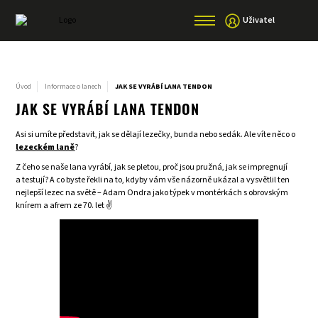
Uživatel
Úvod
Informace o lanech
JAK SE VYRÁBÍ LANA TENDON
JAK SE VYRÁBÍ LANA TENDON
Asi si umíte představit, jak se dělají lezečky, bunda nebo sedák. Ale víte něco o
lezeckém laně
?
Z čeho se naše lana vyrábí, jak se pletou, proč jsou pružná, jak se impregnují
a testují? A co byste řekli na to, kdyby vám vše názorně ukázal a vysvětlil ten
nejlepší lezec na světě – Adam Ondra jako týpek v montérkách s obrovským
knírem a afrem ze 70. let ✌️