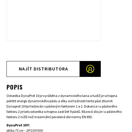
NAJÍT DISTRIBUTORA
POPIS
Odsedka DynaProt 10 je vyráběna z dynamického lana a tudíž je schopna
pohltit energii dynamického pádu a díky své tažnosti tento pád ztlumit.
Dynaprot 10 byl testován s pádovým faktorem 1 a 2. Dokonce i u pádového
faktoru 2 je tato odsedka schopna zadržet 9 pádů. Rázová síla je i u pádového
faktoru 2 nižší než maximální povolená dle normy EN 892.
DynaProt 10 Y:
délka 75 cm – DP100Y000