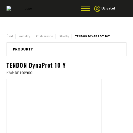
Uživatel
Úvod
Produkty
Příslušenství
Odsedky
TENDON DYNAPROT 10 Y
PRODUKTY
TENDON DynaProt 10 Y
Kód:
DP100Y000