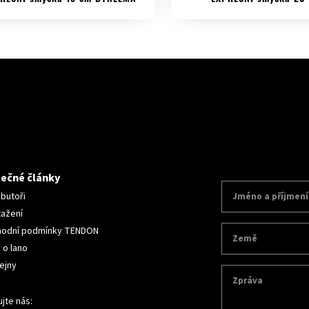
tečné články
ibutoři
tažení
odní podmínky TENDON
 o lano
ejny
jte nás: