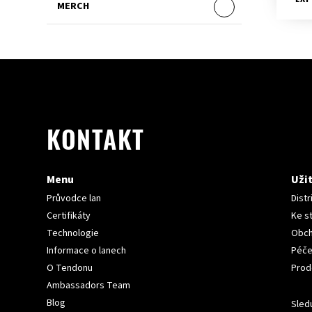
MERCH
KONTAKT
Menu
Uži
Průvodce lan
Distr
Certifikáty
Ke s
Technologie
Obch
Informace o lanech
Péče
O Tendonu
Prod
Ambassadors Team
Blog
Sledu