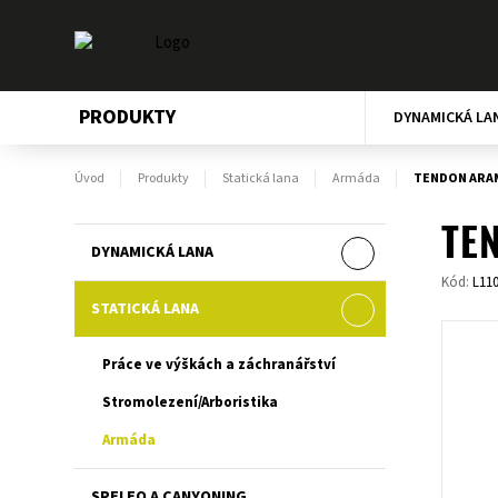
PRODUKTY
DYNAMICKÁ LA
Úvod
Produkty
Statická lana
Armáda
TENDON ARAMI
TEN
DYNAMICKÁ LANA
Kód:
L11
STATICKÁ LANA
Práce ve výškách a záchranářství
Stromolezení/Arboristika
Armáda
SPELEO A CANYONING