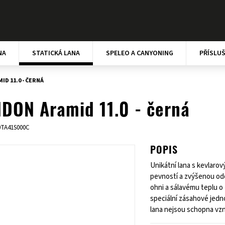
NA
STATICKÁ LANA
SPELEO A CANYONING
PŘÍSLU
D 11.0 - ČERNÁ
DON Aramid 11.0 - černá
0TA41S000C
POPIS
Unikátní lana s kevlaro
pevností a zvýšenou odo
ohni a sálavému teplu o
speciální zásahové jedno
lana nejsou schopna vzn