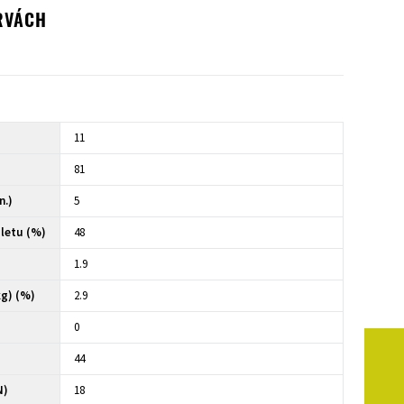
RVÁCH
11
81
n.)
5
letu (%)
48
1.9
kg) (%)
2.9
0
44
N)
18