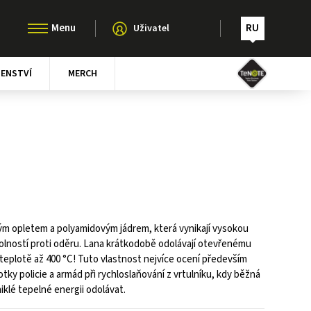
RU
Uživatel
ŠENSTVÍ
MERCH
vým opletem a polyamidovým jádrem, která vynikají vysokou
lností proti oděru. Lana krátkodobě odolávají otevřenému
 teplotě až 400 °C! Tuto vlastnost nejvíce ocení především
tky policie a armád při rychloslaňování z vrtulníku, kdy běžná
iklé tepelné energii odolávat.