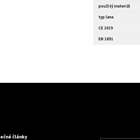
použitý materiál
typ lana
CE 1019
EN 1891
tečné články