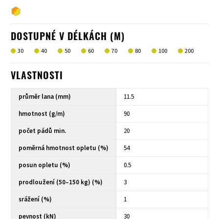
DOSTUPNÉ V DÉLKÁCH (M)
30
40
50
60
70
80
100
200
VLASTNOSTI
průměr lana (mm)
11.5
hmotnost (g/m)
90
počet pádů min.
20
poměrná hmotnost opletu (%)
54
posun opletu (%)
0.5
prodloužení (50–150 kg) (%)
3
srážení (%)
1
pevnost (kN)
30