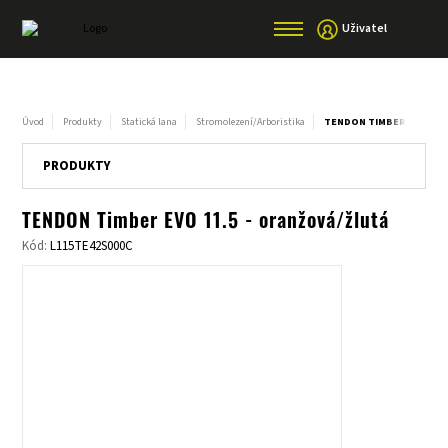
Uživatel
Úvod
Produkty
Statická lana
Stromolezení/Arboristika
TENDON TIMBER EVO 11.
PRODUKTY
TENDON Timber EVO 11.5 - oranžová/žlutá
Kód:
L115TE42S000C