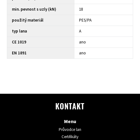
min. pevnost s uzly (kN)
18
použitý materiál
PES/PA
typ lana
A
CE 1019
ano
EN 1891
ano
KONTAKT
Menu
Průvodce lan
Certifikáty