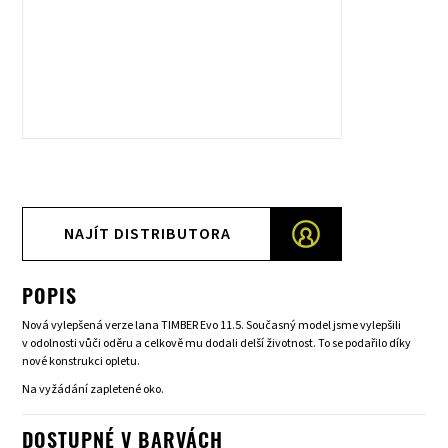
NAJÍT DISTRIBUTORA
POPIS
Nová vylepšená verze lana TIMBER Evo 11.5. Současný model jsme vylepšili
v odolnosti vůči oděru a celkově mu dodali delší životnost. To se podařilo díky
nové konstrukci opletu.
Na vyžádání zapletené oko.
DOSTUPNÉ V BARVÁCH