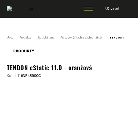
Uživatel
Úvod
Produkty
Statická lana
Práce ve výškách a záchranářství
TENDON ESTATIC 1
PRODUKTY
TENDON eStatic 11.0 - oranžová
Kód:
L110NE43S000C