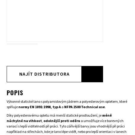
NAJÍT DISTRIBUTORA
POPIS
Výkonné statické lano s polyamidovým jádrem a polyesterovým opletem, které
splňuje
normy EN 1891:1998, typ A
a
NFPA 2500 Technical use
.
Díky polyesterovému opletu má menší statické prodloužení, je
méně
náchylné na vlhkost
,
odolnější proti oděru
a umožňuje více barevných
variací s lepší viditelností při práci. Tyto zářivější barvy jsou vhodnější při práci
například na střechách, kde je lano lépe vidět, nebo pro lepší orientaci v lanech