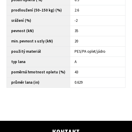
posun opletu (%)
0.3
prodloužení (50–150 kg) (%)
2.6
srážení (%)
-2
pevnost (kN)
35
min. pevnost s uzly (kN)
20
použitý materiál
PES/PA oplet/jádro
typ lana
A
poměrná hmotnost opletu (%)
43
průměr lana (in)
0.629