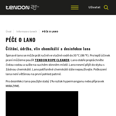
Uživatel
Úvod
Informace o lanech
PÉČE O LANO
PÉČE O LANO
Čištění, údržba, vliv chemikálií a desinfekce lana
Špinavé lano se může prát ručně ve vlažné vodě do 30 °C (86 °F). Pro lepší účinek
praní můžeme použít
TENDON ROPE CLEANER
. Lano dobře propláchněte
čistou vodou a sušte na suchém stinném místě. Lano nesmí přijít do styku s
žádnou chemikálií. Lano potřísněné chemikálií dále nepoužívejte. Poškození
lana není většinou na první pohled patrné.
Pro desinfekci lana použijte slabý 1% roztok hypermanganu nebo přípravek
MIRAZYME.