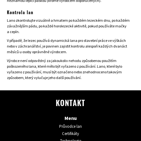
neznámou lepicí páskou (kromě výrobcem doporučených).
Kontrola lan
Lano zkontrolujte vizuálně a hmatem po každém lezeckém dnu, po každém
závažnějším pádu, po každé horolezecké aktivitě, pokud používáte mačky
a cepín.
V případě, že lezec používá dynamická lana pro stavební práce ve výškách
nebo v záchranářství, je povinen zajistit kontrolu alespoň každých dvanáct
měsíců u osoby oprávněné výrobcem.
Výrobce není odpovědný za jakoukoliv nehodu způsobenou použitím
poškozeného lana, které mělo být vyřazeno z používání. Lano, které bylo
vyřazeno z používání, musí být označeno nebo znehodnoceno takovým
způsobem, který vylučuje jeho další používání.
KONTAKT
Menu
Průvodce lan
Certifikáty