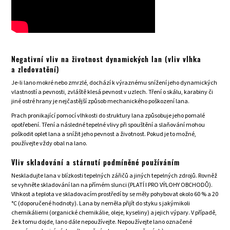
Negativní vliv na životnost dynamických lan (vliv vlhka
a zledovatění)
Je-li lano mokré nebo zmrzlé, dochází k výraznému snížení jeho dynamických
vlastností a pevnosti, zvláště klesá pevnost v uzlech. Tření o skálu, karabiny či
jiné ostré hrany je nejčastější způsob mechanického poškození lana.
Prach pronikající pomocí vlhkosti do struktury lana způsobuje jeho pomalé
opotřebení. Tření a následné tepelné vlivy při spouštění a slaňování mohou
poškodit oplet lana a snížit jeho pevnost a životnost. Pokud je to možné,
používejte vždy obal na lano.
Vliv skladování a stárnutí podmíněné používáním
Neskladujte lana v blízkosti tepelných zářičů a jiných tepelných zdrojů. Rovněž
se vyhněte skladování lan na přímém slunci (PLATÍ I PRO VÝLOHY OBCHODŮ).
Vlhkost a teplota ve skladovacím prostředí by se měly pohybovat okolo 60 % a 20
°C (doporučené hodnoty). Lana by neměla přijít do styku s jakýmikoli
chemikáliemi (organické chemikálie, oleje, kyseliny) a jejich výpary. V případě,
že k tomu dojde, lano dále nepoužívejte. Nepoužívejte lano označené