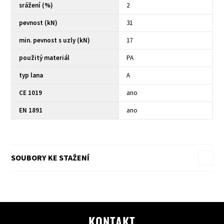
srážení (%)
2
pevnost (kN)
31
min. pevnost s uzly (kN)
17
použitý materiál
PA
typ lana
A
CE 1019
ano
EN 1891
ano
SOUBORY KE STAŽENÍ