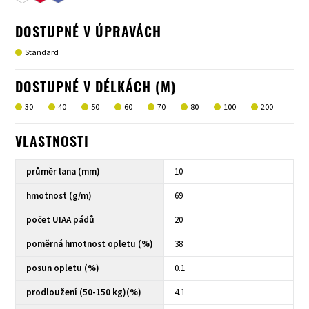
DOSTUPNÉ V ÚPRAVÁCH
Standard
DOSTUPNÉ V DÉLKÁCH (M)
30
40
50
60
70
80
100
200
VLASTNOSTI
průměr lana (mm)
10
hmotnost (g/m)
69
počet UIAA pádů
20
poměrná hmotnost opletu (%)
38
posun opletu (%)
0.1
prodloužení (50-150 kg)(%)
4.1