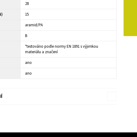
28
N)
15
aramid/PA
B
*testováno podle normy EN 1891 s výjimkou
materiálu a značení
ano
ano
Í