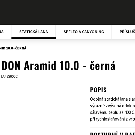
NA
STATICKÁ LANA
SPELEO A CANYONING
PŘÍSLU
D 10.0 - ČERNÁ
DON Aramid 10.0 - černá
0TA42S000C
POPIS
Odolná statická lana s
výrazně zvýšená odolno
sálavému teplu až 400 C
při rychloslaňování z vrt