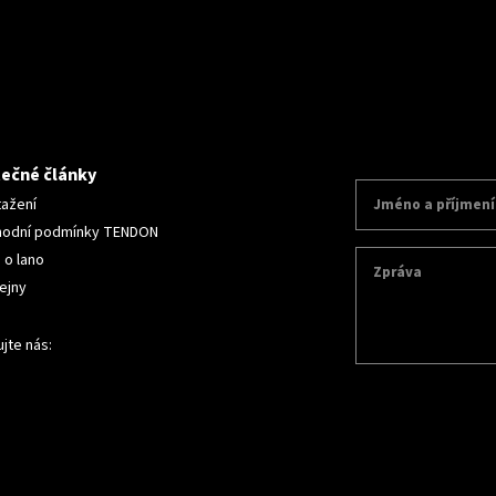
tečné články
tažení
odní podmínky TENDON
 o lano
ejny
jte nás: