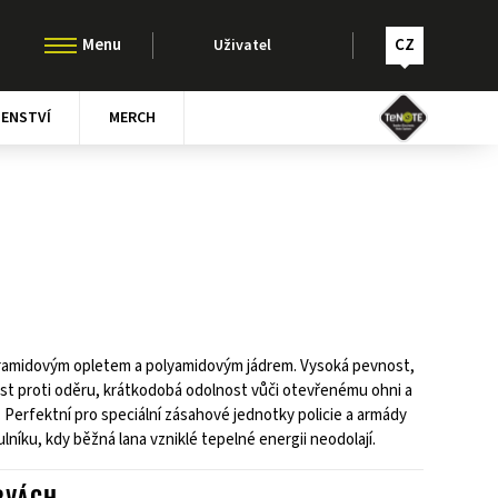
CZ
Uživatel
ŠENSTVÍ
MERCH
 aramidovým opletem a polyamidovým jádrem. Vysoká pevnost,
st proti oděru, krátkodobá odolnost vůči otevřenému ohni a
. Perfektní pro speciální zásahové jednotky policie a armády
ulníku, kdy běžná lana vzniklé tepelné energii neodolají.