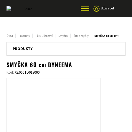
Uživatel
Úvod
Produkty
Příslušenství
Smyčky
Šité smyčky
SMYČKA 60 CM DYNEEMA
PRODUKTY
SMYČKA 60 cm DYNEEMA
Kód:
XE060TD01S000