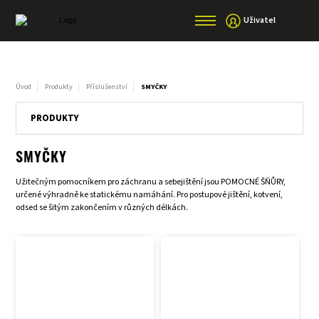
Uživatel
Úvod
Produkty
Příslušenství
SMYČKY
PRODUKTY
SMYČKY
Užitečným pomocníkem pro záchranu a sebejištění jsou POMOCNÉ ŠŇŮRY,
určené výhradně ke statickému namáhání. Pro postupové jištění, kotvení,
odsed se šitým zakončením v různých délkách.