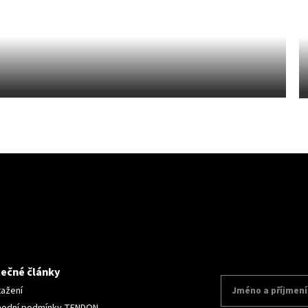
tečné články
tažení
odní podmínky TENDON