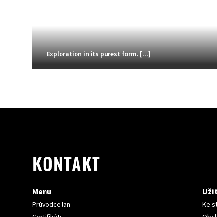
Exploration in its purest form. [...]
KONTAKT
Menu
Uži
Průvodce lan
Ke s
Certifikáty
Obch