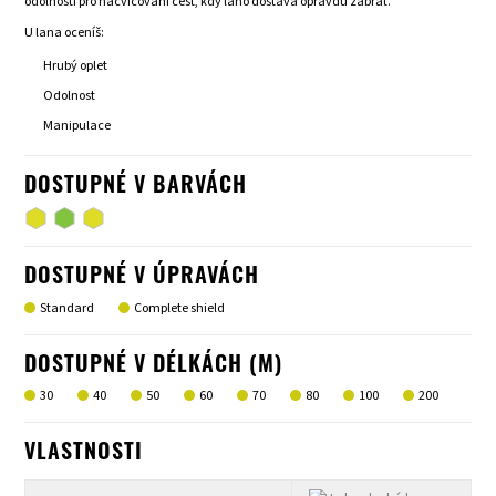
odolnosti pro nacvičování cest, kdy lano dostává opravdu zabrat.
U lana oceníš:
Hrubý oplet
Odolnost
Manipulace
DOSTUPNÉ V BARVÁCH
DOSTUPNÉ V ÚPRAVÁCH
Standard
Complete shield
DOSTUPNÉ V DÉLKÁCH (M)
30
40
50
60
70
80
100
200
VLASTNOSTI