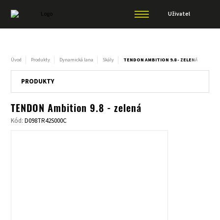
Uživatel
Úvod
Produkty
Dynamická lana
Skály
TENDON AMBITION 9.8 - ZELENÁ
PRODUKTY
TENDON Ambition 9.8 - zelená
Kód:
D098TR42S000C