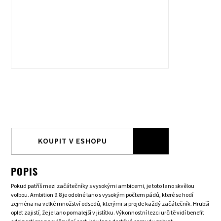
KOUPIT V ESHOPU
POPIS
Pokud patříš mezi začátečníky s vysokými ambicemi, je toto lano skvělou
volbou. Ambition 9.8 je odolné lano s vysokým počtem pádů, které se hodí
zejména na velké množství odsedů, kterými si projde každý začátečník. Hrubší
oplet zajistí, že je lano pomalejší v jistítku. Výkonnostní lezci určitě vidí benefit