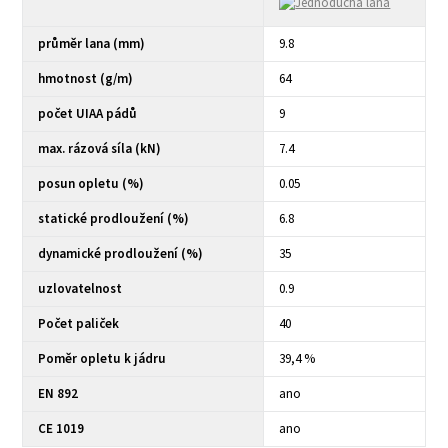
průměr lana (mm)
9.8
hmotnost (g/m)
64
počet UIAA pádů
9
max. rázová síla (kN)
7.4
posun opletu (%)
0.05
statické prodloužení (%)
6.8
dynamické prodloužení (%)
35
uzlovatelnost
0.9
Počet paliček
40
Poměr opletu k jádru
39,4 %
EN 892
ano
CE 1019
ano