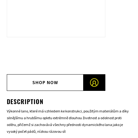
SHOP NOW
DESCRIPTION
Výkonné lano, které má vzhledem ke konstrukci, použitým materiálům a díky
silnějšímu a hrubšímu opletu extrémně dlouhou životnost a odolnost proti
oděru, přičemž si zachovává všechny přednosti dynamického lana jako je
vysoký počet pádů, nízkou rázovou síl