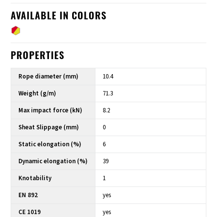
AVAILABLE IN COLORS
PROPERTIES
Rope diameter (mm)
10.4
Weight (g/m)
71.3
Max impact force (kN)
8.2
Sheat Slippage (mm)
0
Static elongation (%)
6
Dynamic elongation (%)
39
Knotability
1
EN 892
yes
CE 1019
yes