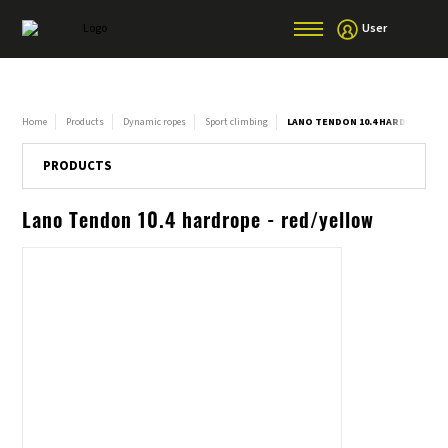
User
Home
Products
Dynamic ropes
Sport climbing
LANO TENDON 10.4 HARDROPE - 
PRODUCTS
Lano Tendon 10.4 hardrope - red/yellow